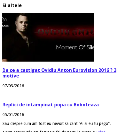
Si altele
De ce a castigat Ovidiu Anton Eurovision 2016 ? 3
motive
07/03/2016
Replici de intampinat popa cu Boboteaza
05/01/2016
Sau despre cum am fost eu nevoit sa cant “Ai si eu tu pego”.