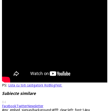
PS:
Lista cu toti castigatorii RoBlogFest
Subiecte similare
84
Facebook
Twitter
Newsletter
#mc_embed_signup{background:#fff; clear:left; font:14px