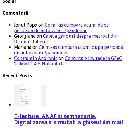
Social
Comentarii
Ionut Popa
on
Ce mi-as cumpara acum, dupa
perioada de autoizolare/pandemie
Georgiana
on
Cateva ganduri despre metroul din
Drumul Taberei
Mariana
on
Ce mi-as cumpara acum, dupa perioada
de autoizolare/pandemie
Constantin Andronic
on
Concurs: o invitație la GPeC
SUMMIT 4-5 Noiembrie
Recent Posts
E-factura, ANAF si semnaturile.
Digitalizarea s-a mutat la ghiseul din mail