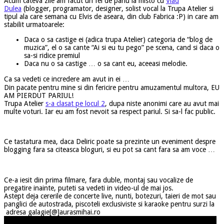
Acum cateva zile am facut un fel de pariu la misto cu
Vlad
Dulea
(blogger, programator, designer, solist vocal la Trupa Atelier si
tipul ala care semana cu Elvis de aseara, din club Fabrica :P) in care am
stabilit urmatoarele:
Daca o sa castige ei (adica trupa Atelier) categoria de “blog de
muzica”, el o sa cante “Ai si eu tu pego” pe scena, cand si daca o
sa-si ridice premiul
Daca nu o sa castige … o sa cant eu, aceeasi melodie.
Ca sa vedeti ce incredere am avut in ei …
Din pacate pentru mine si din fericire pentru amuzamentul multora, EU
AM PIERDUT PARIUL!
Trupa Atelier
s-a clasat pe locul 2
, dupa niste anonimi care au avut mai
multe voturi. Iar eu am fost nevoit sa respect pariul. Si sa-l fac public.
Ce tastatura mea, daca Deliric poate sa prezinte un eveniment despre
blogging fara sa citeasca bloguri, si eu pot sa cant fara sa am voce …
Ce-a iesit din prima filmare, fara duble, montaj sau vocalize de
pregatire inainte, puteti sa vedeti in video-ul de mai jos.
Astept deja cererile de concerte live, nunti, botezuri, taieri de mot sau
panglici de autostrada, piscoteli exclusiviste si karaoke pentru surzi la
adresa galagie[@]aurasmihai.ro