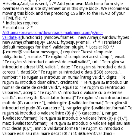
Helvetica,Arial,sans-serif; } /* Add your own Mailchimp form style
overrides in your site stylesheet or in this style block. We recommend
moving this block and the preceding CSS link to the HEAD of your
HTML file. */
*
indicates required
E-mailul tau ->
*
//s3.amazonaws.com/downloads.mailchimp.com/js/mc-
validate.js
(function($) {window.fnames = new Array(); window.ftypes =
new Array();fnames[0]='EMAIL';ftypes[0]='email'; /* * Translated
default messages for the $ validation plugin. * Locale: RO */
$.extend($.validator.messages, { required: "Acest câmp este
obligatoriu.", remote: "Te rugăm să completezi acest câmp.", email:
"Te rugăm să introduci o adresă de email validă", url: "Te rugăm sa
introduci o adresă URL validă.", date: "Te rugăm să introduci o dată
corectă.", dateISO: "Te rugăm să introduci o dată (ISO) corectă.",
number: "Te rugăm să introduci un număr întreg valid.", digits: "Te
rugăm să introduci doar cifre.", creditcard: "Te rugăm să introduci un
numar de carte de credit valid.", equalTo: "Te rugăm să reintroduci
valoarea.", accept: "Te rugăm să introduci o valoare cu o extensie
validă.", maxlength: $.validator.format("Te rugăm să nu introduci mai
mult de {0} caractere."), minlength: $.validator.format("Te rugăm să
introduci cel puțin {0} caractere."), rangelength: $.validator.format("Te
rugăm să introduci o valoare între {0} și {1} caractere."), range:
$.validator.format("Te rugăm să introduci o valoare între {0} și {1}."),
max: $.validator.format("Te rugăm să introduci o valoare egal sau mai
mică decât {0}."), min: $.validator.format("Te rugăm să introduci o
valoare egal sau mai mare decât {0}.") });}(jQuery));var $mcj =