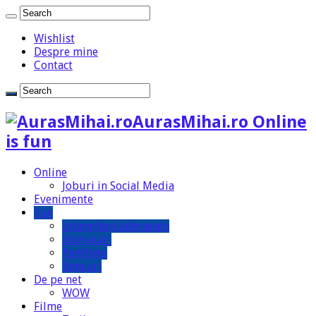
Wishlist
Despre mine
Contact
AurasMihai.ro Online
is fun
Online
Joburi in Social Media
Evenimente
Fun
Intamplari adevarate
Interviuri
Pamflete
Bancuri
De pe net
WOW
Filme