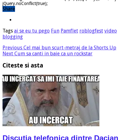
jQuery.noConflict(true);
Share
Tags
ai se eu tu pego
Fun
Pamflet
roblogfest
video
blogging
Previous
Cel mai bun scurt-metraj de la Shorts Up
Next
Cum sa canti in baie ca un rockstar
Citeste si asta
Discutia telefonica dintre Dacian