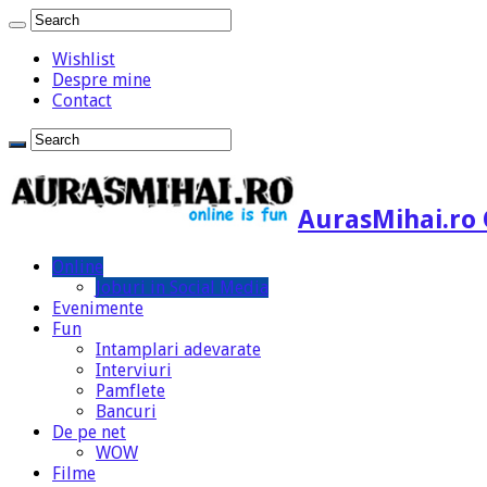
Wishlist
Despre mine
Contact
AurasMihai.ro 
Online
Joburi in Social Media
Evenimente
Fun
Intamplari adevarate
Interviuri
Pamflete
Bancuri
De pe net
WOW
Filme