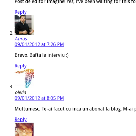
Post de editor imagine! Yes, I’ve been waiting for this fo
Reply
Auras
09/01/2012 at 7:26 PM
Bravo. Bafta la interviu :)
Reply
olivia
09/01/2012 at 8:05 PM
Multumesc. Te-ai facut cu inca un abonat la blog. M-ai pri
Reply