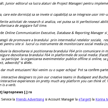
al!.
Junior editorul va lucra alaturi de Project Manageri pentru impleme
 care este dornic(a) sa se invete si capabil(a) sa se integreze usor intr-u
ferite activitati de research si analiza, vei putea sa iti perfectionezi ab
ulterioara de angajare full time.
e de
Online Communication Executive,
Database & Reporting Manager si
rategii de promovare a brandului prin intermediul retelelor sociale, rese
tati pentru site si lucrul cu instrumente de monitorizare social media (zur
ibuie la dezvoltarea si pozitionarea brandului F64 prin comunicare in 
 asigure dezvoltarea brandului F64 in platformele de social media: (Faceb
participe la organizarea evenimentelor publice offline si online, sa 
ect, adwords)”
si altele.
 dar mult entuziasm! Noi venim cu o super echipa!
Pot sa confirm parte
 interactive designers to join our creative teams in Budapest and Buch
erinteractive experiences on pretty much any platform you can think of. 
 is a verb.
t] laptopnews [.] ro
t Service la
Friends Advertising
si Account Manager la
eTarget
) la
Korina 