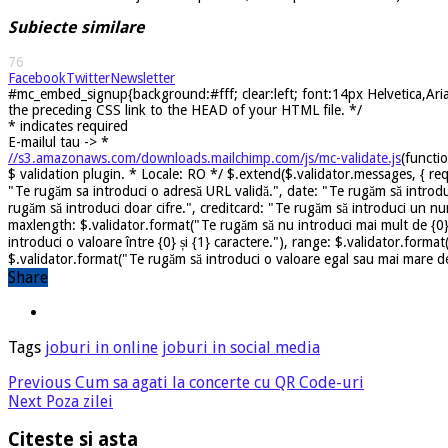
Subiecte similare
76
Facebook
Twitter
Newsletter
#mc_embed_signup{background:#fff; clear:left; font:14px Helvetica,Arial
the preceding CSS link to the HEAD of your HTML file. */
*
indicates required
E-mailul tau ->
*
//s3.amazonaws.com/downloads.mailchimp.com/js/mc-validate.js
(functi
$ validation plugin. * Locale: RO */ $.extend($.validator.messages, { req
"Te rugăm sa introduci o adresă URL validă.", date: "Te rugăm să introdu
rugăm să introduci doar cifre.", creditcard: "Te rugăm să introduci un nu
maxlength: $.validator.format("Te rugăm să nu introduci mai mult de {0} 
introduci o valoare între {0} și {1} caractere."), range: $.validator.forma
$.validator.format("Te rugăm să introduci o valoare egal sau mai mare dec
Share
Tags
joburi in online
joburi in social media
Previous
Cum sa agati la concerte cu QR Code-uri
Next
Poza zilei
Citeste si asta