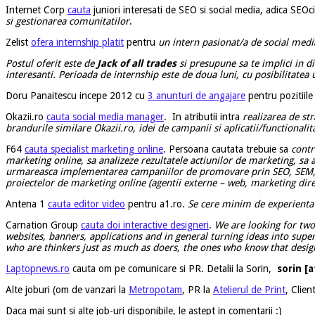
Internet Corp
cauta
juniori interesati de SEO si social media, adica SEOci
si gestionarea comunitatilor
.
Zelist
ofera internship platit
pentru
un intern pasionat/a de social media,
Postul oferit este de
Jack of all trades
si presupune sa te implici in di
interesanti. Perioada de internship este de doua luni, cu posibilitatea 
Doru Panaitescu incepe 2012 cu
3 anunturi de angajare
pentru pozitiil
Okazii.ro
cauta social media manager
. In atributii intra
realizarea de st
brandurile similare Okazii.ro, idei de campanii si aplicatii/functionali
F64
cauta specialist marketing online
. Persoana cautata trebuie sa
contr
marketing online, sa analizeze rezultatele actiunilor de marketing, sa
urmareasca implementarea campaniilor de promovare prin SEO, SEM, sa 
proiectelor de marketing online (agentii externe – web, marketing dir
Antena 1
cauta editor video
pentru a1.ro.
Se cere minim de experienta
Carnation Group
cauta doi interactive designeri
.
We are looking for two
websites, banners, applications and in general turning ideas into sup
who are thinkers just as much as doers, the ones who know that design
Laptopnews.ro
cauta om pe comunicare si PR. Detalii la Sorin,
sorin [a
Alte joburi (om de vanzari la
Metropotam
, PR la
Atelierul de Print
, Clien
Daca mai sunt si alte job-uri disponibile, le astept in comentarii :)