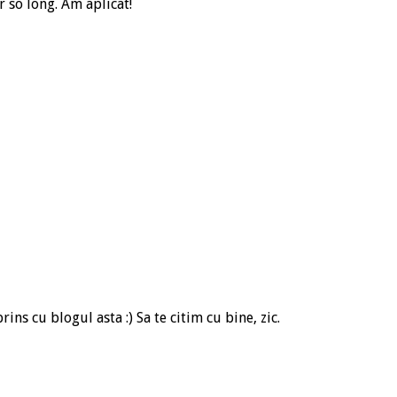
r so long. Am aplicat!
ns cu blogul asta :) Sa te citim cu bine, zic.