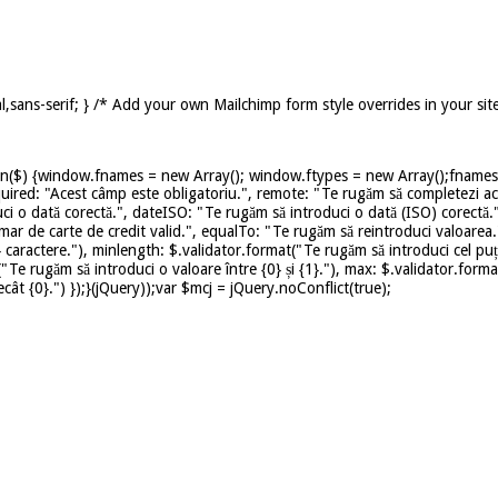
,sans-serif; } /* Add your own Mailchimp form style overrides in your sit
on($) {window.fnames = new Array(); window.ftypes = new Array();fnames[0
uired: "Acest câmp este obligatoriu.", remote: "Te rugăm să completezi ace
ci o dată corectă.", dateISO: "Te rugăm să introduci o dată (ISO) corectă.
mar de carte de credit valid.", equalTo: "Te rugăm să reintroduci valoarea.
caractere."), minlength: $.validator.format("Te rugăm să introduci cel puț
t("Te rugăm să introduci o valoare între {0} și {1}."), max: $.validator.for
ât {0}.") });}(jQuery));var $mcj = jQuery.noConflict(true);