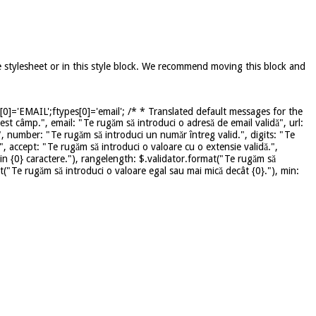
e stylesheet or in this style block. We recommend moving this block and
]='EMAIL';ftypes[0]='email'; /* * Translated default messages for the
st câmp.", email: "Te rugăm să introduci o adresă de email validă", url:
", number: "Te rugăm să introduci un număr întreg valid.", digits: "Te
", accept: "Te rugăm să introduci o valoare cu o extensie validă.",
in {0} caractere."), rangelength: $.validator.format("Te rugăm să
mat("Te rugăm să introduci o valoare egal sau mai mică decât {0}."), min: